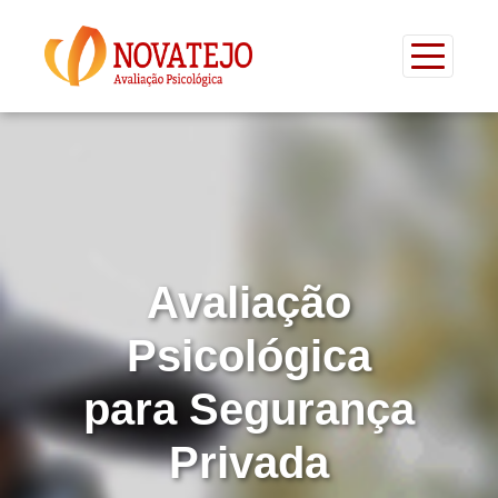
/* Template Name: novatejo_avaliacao-psicologica-para-
seguranca-privada */
Avaliação
Psicológica
para Segurança
Privada