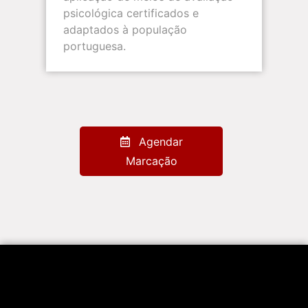
psicológica certificados e
adaptados à população
portuguesa.
Agendar
Marcação